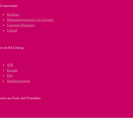
h interessant
Hochzeit
Weihnachtsgeschenke für Kunden
Coaching/Workshop
Fußball
os ist die Lösung
WIR
Kontakt
FAQ
Händleranfragen
annt aus Funk und Fernsehen