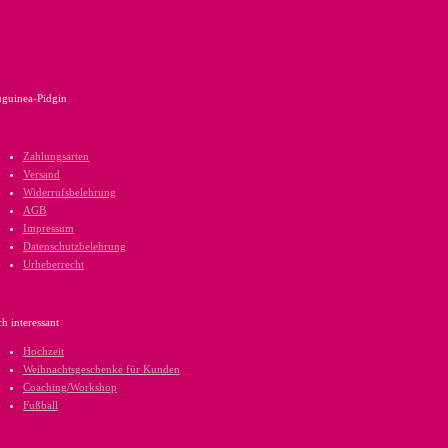
guinea-Pidgin
Zahlungsarten
Versand
Widerrufsbelehrung
AGB
Impressum
Datenschutzbelehrung
Urheberrecht
h interessant
Hochzeit
Weihnachtsgeschenke für Kunden
Coaching/Workshop
Fußball