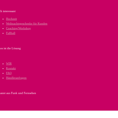
h interessant
Hochzeit
Weihnachtsgeschenke für Kunden
Coaching/Workshop
Fußball
os ist die Lösung
WIR
Kontakt
FAQ
Händleranfragen
annt aus Funk und Fernsehen