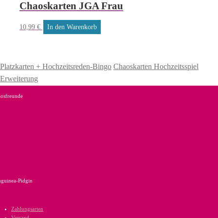
Chaoskarten JGA Frau
10,99
€
In den Warenkorb
Platzkarten + Hochzeitsreden-Bingo
Chaoskarten Hochzeitsspiel
Erweiterung
osfreunde
guinea-Pidgin
Zahlungsarten
Versand