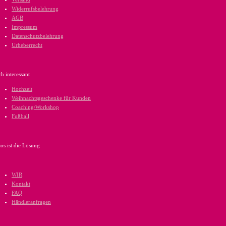
Widerrufsbelehrung
AGB
Impressum
Datenschutzbelehrung
Urheberrecht
h interessant
Hochzeit
Weihnachtsgeschenke für Kunden
Coaching/Workshop
Fußball
os ist die Lösung
WIR
Kontakt
FAQ
Händleranfragen